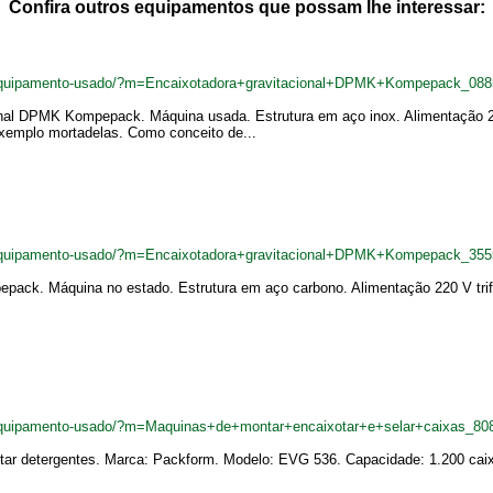
Confira outros equipamentos que possam lhe interessar:
equipamento-usado/?m=Encaixotadora+gravitacional+DPMK+Kompepack_08
nal DPMK Kompepack. Máquina usada. Estrutura em aço inox. Alimentação 220
exemplo mortadelas. Como conceito de...
equipamento-usado/?m=Encaixotadora+gravitacional+DPMK+Kompepack_35
ack. Máquina no estado. Estrutura em aço carbono. Alimentação 220 V trifá
equipamento-usado/?m=Maquinas+de+montar+encaixotar+e+selar+caixas_80
tar detergentes. Marca: Packform. Modelo: EVG 536. Capacidade: 1.200 caix