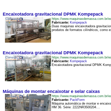
Encaixotadora gravitacional DPMK Kompepack
https://www.maquinasdemassa.com.br/
Fabricante:
Kompepack
Duas maquinas encaixotadora gravitacio
produtos de formatos cilíndricos, como 
Encaixotadora gravitacional DPMK Kompepack
https://www.maquinasdemassa.com.br/
Fabricante:
Kompepack
Encaixotadora gravitacional DPMK Kompep
Máquinas de montar encaixotar e selar caixas
https://www.maquinasdemassa.com.br/
Fabricante:
PackForm
Máquina automática de montar e encaixo
HM 36. Série: 2222NR3500204....