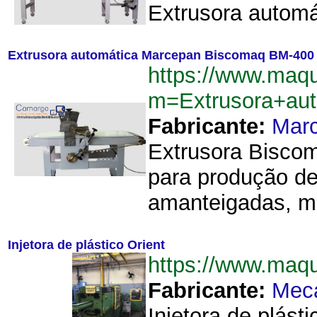
Extrusora automá
Extrusora automática Marcepan Biscomaq BM-400 
https://www.maq
m=Extrusora+au
Fabricante:
Mar
Extrusora Bisco
para produção de
amanteigadas, mel
Injetora de plástico Orient
https://www.maq
Fabricante:
Meca
Injetora de plást