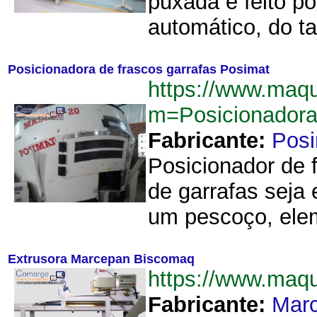
puxada é feito p
automático, do t
Posicionadora de frascos garrafas Posimat
https://www.maq
m=Posicionadora
Fabricante:
Pos
Posicionador de f
de garrafas seja
um pescoço, elem
Extrusora Marcepan Biscomaq
https://www.ma
Fabricante:
Mar