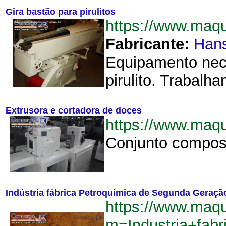
Gira bastão para pirulitos
https://www.maq
Fabricante:
Hans
Equipamento nece
pirulito. Trabalh
Extrusora e cortadora de doces
https://www.maq
Conjunto compost
Indústria fábrica Petroquímica de Segunda Geração 
https://www.maq
m=Industria+fab