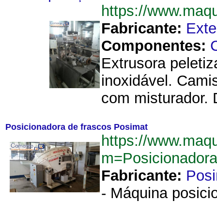
https://www.maq
Fabricante:
Exte
Componentes:
C
Extrusora peleti
inoxidável. Cami
com misturador.
Posicionadora de frascos Posimat
https://www.maq
m=Posicionador
Fabricante:
Pos
- Máquina posicio