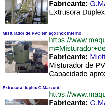
Fabricante:
G.M
Extrusora Duplex
Misturador de PVC em aço inox interno
https://www.maq
m=Misturador+d
Fabricante:
Miot
Misturador de PV
Capacidade aprox
Extrusora duplex G.Mazzoni
https://www.maq
Fabricante:
G.M