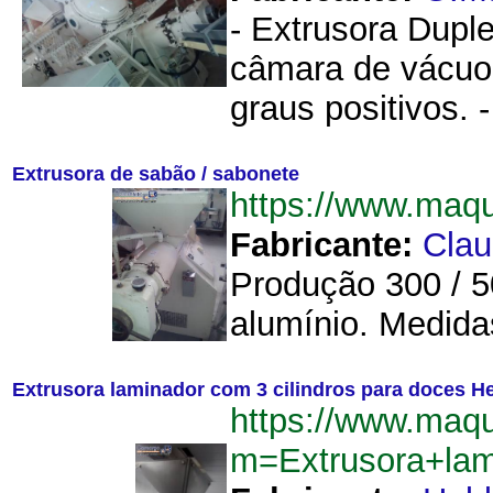
- Extrusora Dupl
câmara de vácuo,
graus positivos.
Extrusora de sabão / sabonete
https://www.maq
Fabricante:
Cla
Produção 300 / 
alumínio. Medidas
Extrusora laminador com 3 cilindros para doces H
https://www.maq
m=Extrusora+lam