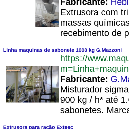
Fabricante:
Hebl
Extrusora com tr
massas químicas
recebimento de p
Linha maquinas de sabonete 1000 kg G.Mazzoni
https://www.maq
m=Linha+maquin
Fabricante:
G.M
Misturador sigma
900 kg / h* até 
sabonetes. Marca
Extrusora para ração Exteec