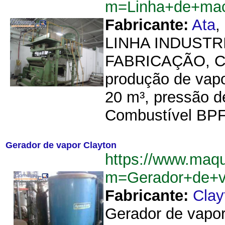
m=Linha+de+maca
Fabricante:
Ata
,
LINHA INDUSTR
FABRICAÇÃO, CO
produção de vapo
20 m³, pressão d
Combustível BPF,
Gerador de vapor Clayton
https://www.maq
m=Gerador+de+v
Fabricante:
Clay
Gerador de vapor