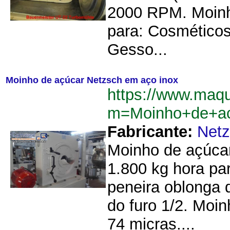
2000 RPM. Moinho
para: Cosméticos
Gesso...
Moinho de açúcar Netzsch em aço inox
https://www.maq
m=Moinho+de+ac
Fabricante:
Net
Moinho de açúca
1.800 kg hora pa
peneira oblonga
do furo 1/2. Moin
74 micras....