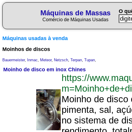
O qu
Máquinas de Massas
Comércio de Máquinas Usadas
Máquinas usadas à venda
Moinhos de discos
Bauermeister
,
Inmac
,
Meteor
,
Netzsch
,
Terpan
,
Tupan
,
Moinho de disco em inox Chines
https://www.maq
m=Moinho+de+di
Moinho de disco 
pimenta, sal, aç
no sistema de di
rendimento, tota