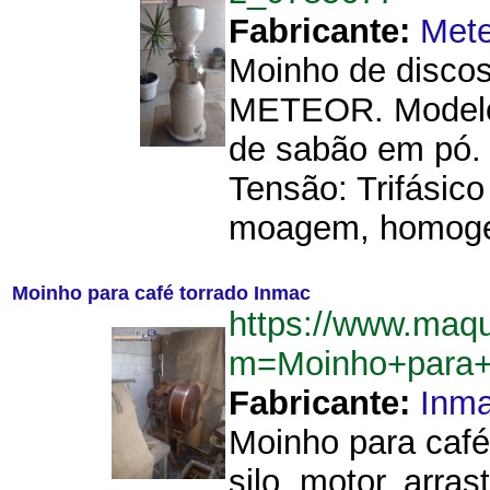
Fabricante:
Mete
Moinho de discos
METEOR. Modelo:
de sabão em pó. 
Tensão: Trifásico
moagem, homogen
Moinho para café torrado Inmac
https://www.maq
m=Moinho+para+
Fabricante:
Inm
Moinho para café
silo, motor, arras