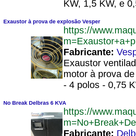
KW, 1,5 KW, e 0,
Exaustor à prova de explosão Vesper
https://www.maq
m=Exaustor+a+p
Fabricante:
Vesp
Exaustor ventila
motor à prova de
- 4 polos - 0,75 
No Break Delbras 6 KVA
https://www.maq
m=No+Break+De
Fabricante:
Delb