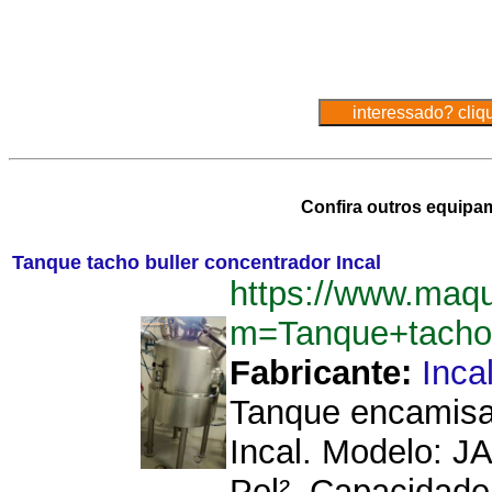
Confira outros equipa
Tanque tacho buller concentrador Incal
https://www.maq
m=Tanque+tacho+
Fabricante:
Inca
Tanque encamisa
Incal. Modelo: J
Pol². Capacidade: