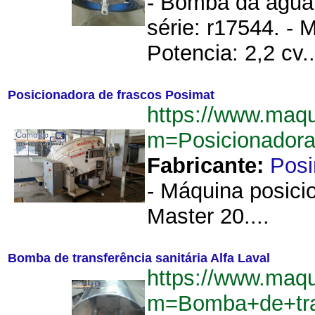
- Bomba da água.
série: r17544. -
Potencia: 2,2 cv..
Posicionadora de frascos Posimat
https://www.maq
m=Posicionador
Fabricante:
Pos
- Máquina posici
Master 20....
Bomba de transferência sanitária Alfa Laval
https://www.maq
m=Bomba+de+tran