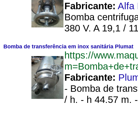
Fabricante:
Alfa
Bomba centrifuga 
380 V. A 19,1 / 1
Bomba de transferência em inox sanitária Plumat
https://www.maq
m=Bomba+de+tra
Fabricante:
Plu
- Bomba de transf
/ h. - h 44.57 m. 