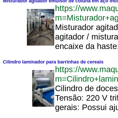
Misturador agitador emulsor de coluna em aço ino
https://www.maq
m=Misturador+a
Misturador agita
agitador / mistur
encaixe da haste
Cilindro laminador para barrinhas de cereais
https://www.maq
m=Cilindro+lami
Cilindro de doce
Tensão: 220 V tr
gerais: Possui aj