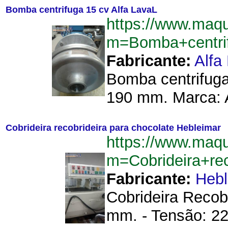
Bomba centrifuga 15 cv Alfa LavaL
https://www.maq
m=Bomba+centri
Fabricante:
Alfa
Bomba centrifuga 
190 mm. Marca: A
Cobrideira recobrideira para chocolate Hebleimar
https://www.maq
m=Cobrideira+re
Fabricante:
Hebl
Cobrideira Recob
mm. - Tensão: 22