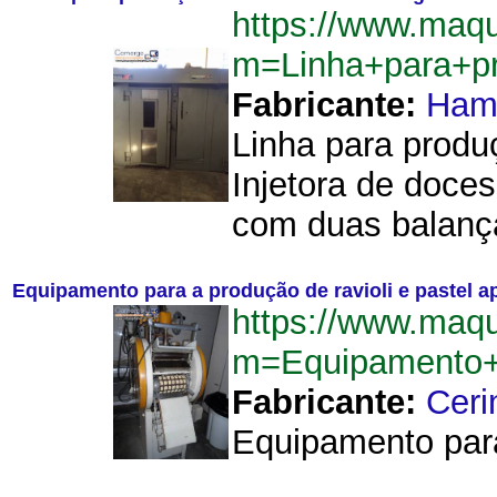
https://www.maq
m=Linha+para+p
Fabricante:
Hami
Linha para produ
Injetora de doce
com duas balanças
Equipamento para a produção de ravioli e pastel ap
https://www.maq
m=Equipamento+p
Fabricante:
Ceri
Equipamento para 