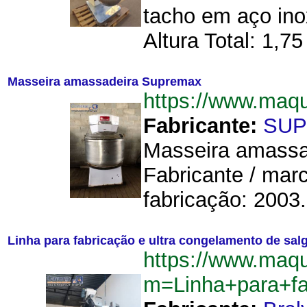
tacho em aço ino
Altura Total: 1,7
Masseira amassadeira Supremax
https://www.ma
Fabricante:
SU
Masseira amassad
Fabricante / mar
fabricação: 2003..
Linha para fabricação e ultra congelamento de sal
https://www.maq
m=Linha+para+f