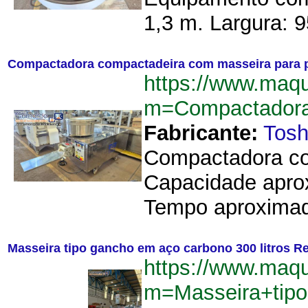
1,3 m. Largura: 
Compactadora compactadeira com masseira para p
https://www.maq
m=Compactadora
Fabricante:
Tosh
Compactadora com
Capacidade apro
Tempo aproximado
Masseira tipo gancho em aço carbono 300 litros R
https://www.maq
m=Masseira+tip