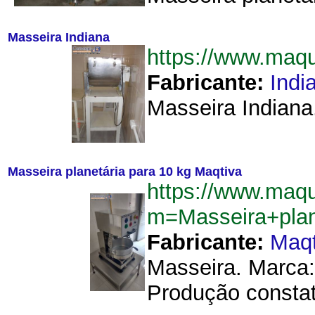
Masseira Indiana
https://www.maq
Fabricante:
Indi
Masseira Indiana.
Masseira planetária para 10 kg Maqtiva
https://www.maq
m=Masseira+pla
Fabricante:
Maqt
Masseira. Marca:
Produção constat