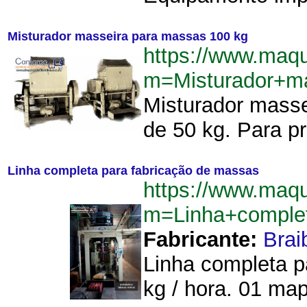
Misturador masseira para massas 100 kg
https://www.maq
m=Misturador+m
Misturador masse
de 50 kg. Para p
Linha completa para fabricação de massas
https://www.maq
m=Linha+comple
Fabricante:
Brai
Linha completa p
kg / hora. 01 ma