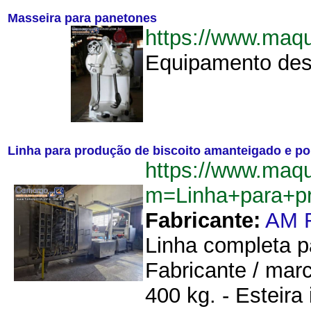
Masseira para panetones
https://www.maq
Equipamento dest
Linha para produção de biscoito amanteigado e pol
https://www.maq
m=Linha+para+pr
Fabricante:
AM 
Linha completa p
Fabricante / mar
400 kg. - Esteira