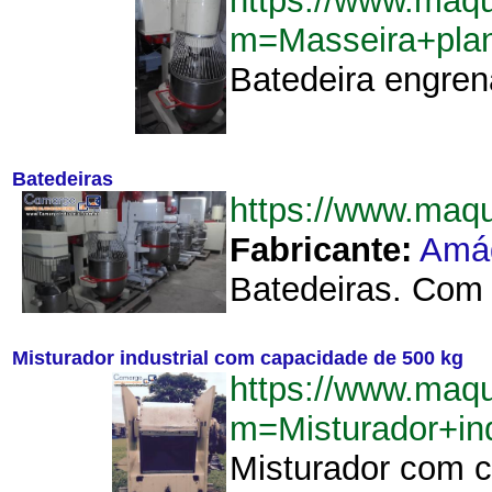
https://www.maq
m=Masseira+plan
Batedeira engren
Batedeiras
https://www.maq
Fabricante:
Amá
Batedeiras. Com t
Misturador industrial com capacidade de 500 kg
https://www.maq
m=Misturador+i
Misturador com c