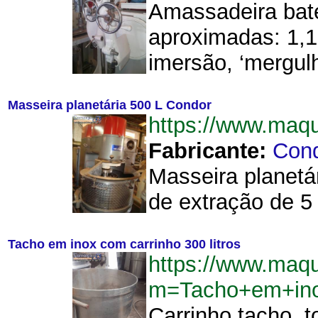
Amassadeira bate
aproximadas: 1,
imersão, ‘mergul
Masseira planetária 500 L Condor
https://www.maq
Fabricante:
Con
Masseira planetá
de extração de 5 
Tacho em inox com carrinho 300 litros
https://www.maq
m=Tacho+em+ino
Carrinho tacho, 