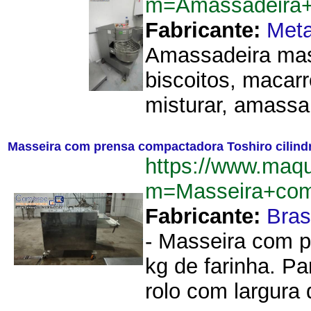
m=Amassadeira+
Fabricante:
Meta
Amassadeira mass
biscoitos, macar
misturar, amassa
Masseira com prensa compactadora Toshiro cilindr
https://www.maq
m=Masseira+com+
Fabricante:
Bras
- Masseira com p
kg de farinha. Pa
rolo com largura 