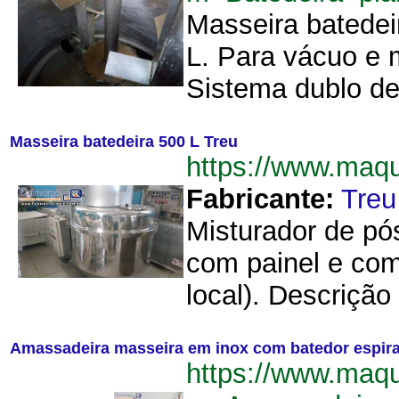
Masseira batedei
L. Para vácuo e 
Sistema dublo de 
Masseira batedeira 500 L Treu
https://www.maq
Fabricante:
Treu
Misturador de pó
com painel e com
local). Descrição 
Amassadeira masseira em inox com batedor espira
https://www.maq