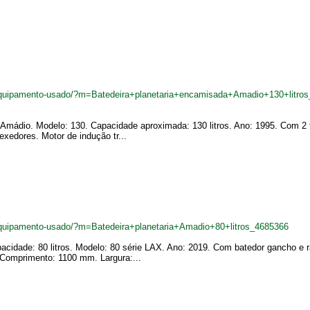
quipamento-usado/?m=Batedeira+planetaria+encamisada+Amadio+130+litro
a: Amádio. Modelo: 130. Capacidade aproximada: 130 litros. Ano: 1995. Com 2
xedores. Motor de indução tr...
quipamento-usado/?m=Batedeira+planetaria+Amadio+80+litros_4685366
acidade: 80 litros. Modelo: 80 série LAX. Ano: 2019. Com batedor gancho e r
Comprimento: 1100 mm. Largura:...