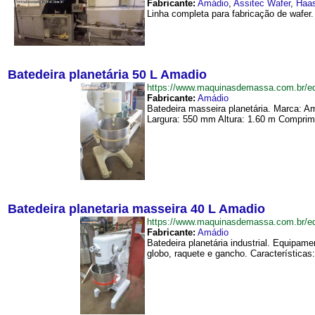
Fabricante:
Amádio
,
Assitec Wafer
,
Haa
Linha completa para fabricação de wafer
Batedeira planetária 50 L Amadio
https://www.maquinasdemassa.com.br/e
Fabricante:
Amádio
Batedeira masseira planetária. Marca: 
Largura: 550 mm Altura: 1.60 m Comprim
Batedeira planetaria masseira 40 L Amadio
https://www.maquinasdemassa.com.br/e
Fabricante:
Amádio
Batedeira planetária industrial. Equipa
globo, raquete e gancho. Características: