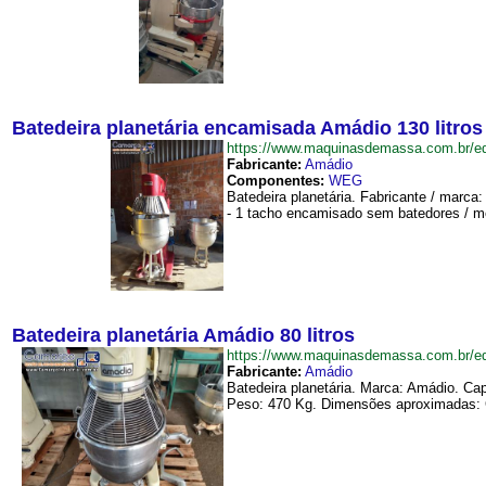
Batedeira planetária encamisada Amádio 130 litros
https://www.maquinasdemassa.com.br/e
Fabricante:
Amádio
Componentes:
WEG
Batedeira planetária. Fabricante / marc
- 1 tacho encamisado sem batedores / me
Batedeira planetária Amádio 80 litros
https://www.maquinasdemassa.com.br/e
Fabricante:
Amádio
Batedeira planetária. Marca: Amádio. Cap
Peso: 470 Kg. Dimensões aproximadas: 