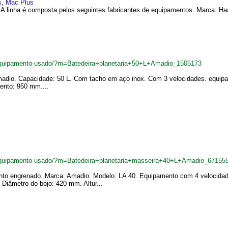
s
,
Mac Plus
. A linha é composta pelos seguintes fabricantes de equipamentos. Marca: Ha
quipamento-usado/?m=Batedeira+planetaria+50+L+Amadio_1505173
Amadio. Capacidade: 50 L. Com tacho em aço inox. Com 3 velocidades. equi
ento: 950 mm....
quipamento-usado/?m=Batedeira+planetaria+masseira+40+L+Amadio_67155
mento engrenado. Marca: Amadio. Modelo: LA 40. Equipamento com 4 velocida
 Diâmetro do bojo: 420 mm. Altur...