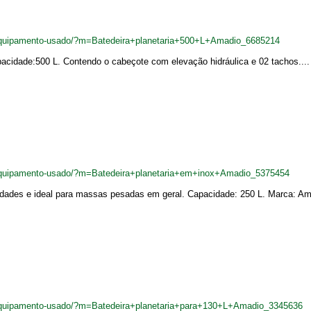
quipamento-usado/?m=Batedeira+planetaria+500+L+Amadio_6685214
pacidade:500 L. Contendo o cabeçote com elevação hidráulica e 02 tachos....
quipamento-usado/?m=Batedeira+planetaria+em+inox+Amadio_5375454
locidades e ideal para massas pesadas em geral. Capacidade: 250 L. Marca: A
quipamento-usado/?m=Batedeira+planetaria+para+130+L+Amadio_3345636