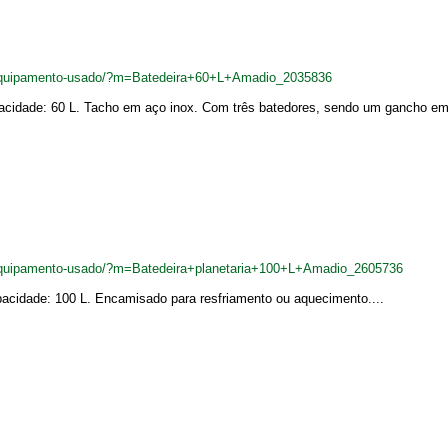
equipamento-usado/?m=Batedeira+60+L+Amadio_2035836
pacidade: 60 L. Tacho em aço inox. Com três batedores, sendo um gancho em a
quipamento-usado/?m=Batedeira+planetaria+100+L+Amadio_2605736
pacidade: 100 L. Encamisado para resfriamento ou aquecimento....