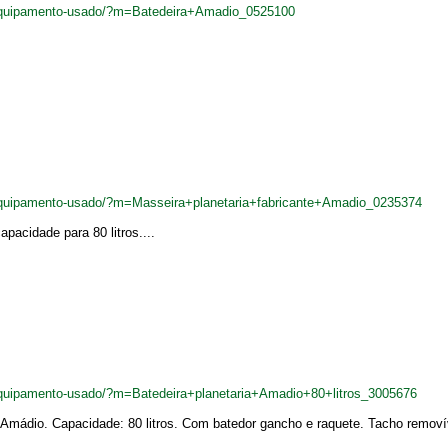
equipamento-usado/?m=Batedeira+Amadio_0525100
quipamento-usado/?m=Masseira+planetaria+fabricante+Amadio_0235374
acidade para 80 litros....
quipamento-usado/?m=Batedeira+planetaria+Amadio+80+litros_3005676
: Amádio. Capacidade: 80 litros. Com batedor gancho e raquete. Tacho removív