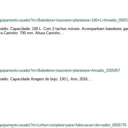
quipamento-usado/?m=Batedeira+masseira+planetaria+100+L+Amadio_0505
Amádio. Capacidade: 100 L. Com 2 tachos móveis. Acompanham batedores gan
a Carrinho: 700 mm. Altura Carrinho...
quipamento-usado/?m=Batedeira+masseira+planetaria+Amadio_2355457
ádio. Capacidade litragem do bojo: 130 L. Ano: 2016....
quipamento-usado/?m=Linha+completa+para+fabricacao+de+wafer_0505776