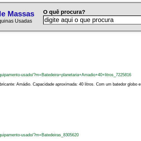
O quê procura?
de Massas
quinas Usadas
quipamento-usado/?m=Batedeira+planetaria+Amadio+40+litros_7225816
abricante: Amádio. Capacidade aproximada: 40 litros. Com um batedor globo e
quipamento-usado/?m=Batedeiras_8305620