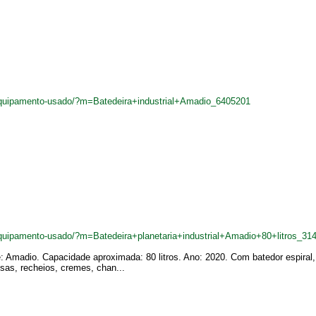
quipamento-usado/?m=Batedeira+industrial+Amadio_6405201
uipamento-usado/?m=Batedeira+planetaria+industrial+Amadio+80+litros_31
te: Amadio. Capacidade aproximada: 80 litros. Ano: 2020. Com batedor espiral, 
sas, recheios, cremes, chan...