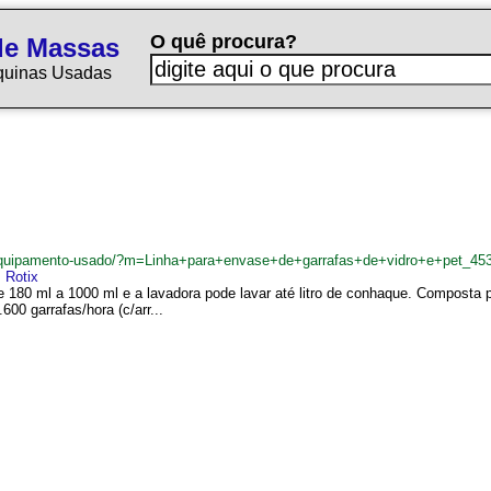
O quê procura?
de Massas
quinas Usadas
quipamento-usado/?m=Linha+para+envase+de+garrafas+de+vidro+e+pet_45
,
Rotix
e 180 ml a 1000 ml e a lavadora pode lavar até litro de conhaque. Composta po
00 garrafas/hora (c/arr...