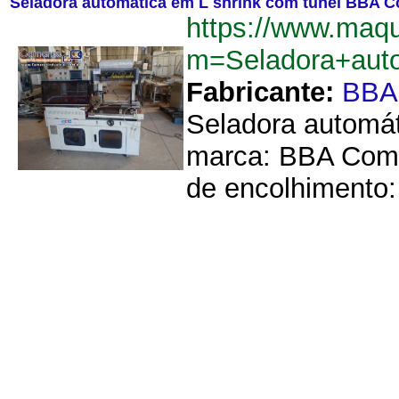
Seladora automática em L shrink com túnel BBA 
https://www.maq
m=Seladora+aut
Fabricante:
BBA
Seladora automát
marca: BBA Come
de encolhimento: