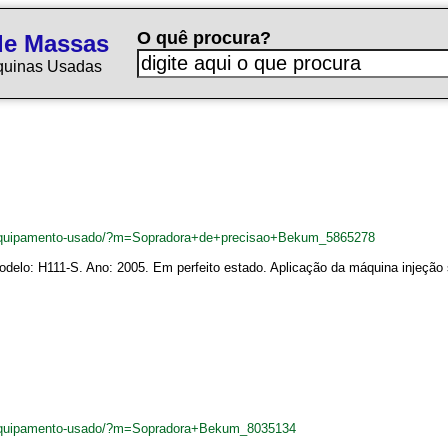
O quê procura?
de Massas
quinas Usadas
equipamento-usado/?m=Sopradora+de+precisao+Bekum_5865278
elo: H111-S. Ano: 2005. Em perfeito estado. Aplicação da máquina injeção s
equipamento-usado/?m=Sopradora+Bekum_8035134