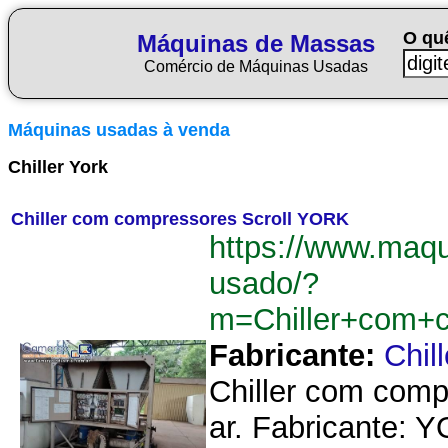
O qu
Máquinas de Massas
Comércio de Máquinas Usadas
Máquinas usadas à venda
Chiller York
Chiller com compressores Scroll YORK
https://www.maq
usado/?
m=Chiller+com+
Fabricante:
Chil
Chiller com comp
ar. Fabricante: Y