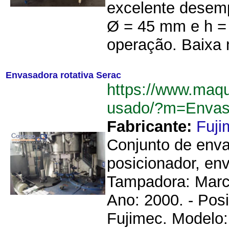
excelente desemp
Ø = 45 mm e h = 
operação. Baixa 
Envasadora rotativa Serac
https://www.maq
usado/?m=Envas
Fabricante:
Fuji
Conjunto de enva
posicionador, en
Tampadora: Marc
Ano: 2000. - Pos
Fujimec. Modelo