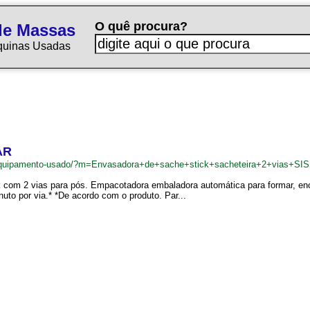
O quê procura?
de Massas
quinas Usadas
AR
equipamento-usado/?m=Envasadora+de+sache+stick+sacheteira+2+vias+S
k com 2 vias para pós. Empacotadora embaladora automática para formar, en
uto por via.* *De acordo com o produto. Par...