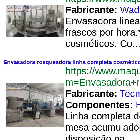
Fabricante:
Wad
Envasadora linea
frascos por hora
cosméticos. Co..
Envasadora rosqueadora linha completa cosmético
https://www.maq
m=Envasadora+r
Fabricante:
Tec
Componentes:
Linha completa d
mesa acumuladora
disposição pa...